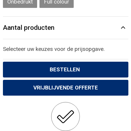
Onbedrukt
Full colour
Gilets
Veiligheidsvesten en Veiligheidshesjes
Aantal producten
Kledingaccessoires
Selecteer uw keuzes voor de prijsopgave.
BESTELLEN
VRIJBLIJVENDE OFFERTE