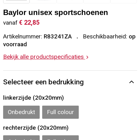
Sleutelhangers en Lanyards
Vesten
Restauranttextiel
Baylor unisex sportschoenen
€ 22,85
vanaf
Snoepgoed
Gilets
Reflecterende vesten
Artikelnummer:
R83241ZA
Beschikbaarheid:
op
Spellen voor binnen en buiten
Blazers
Hoofdbescherming
voorraad
Bekijk alle productspecificaties
Sport
Reflecterende polo's
Veiligheid, Auto en Fiets
Handschoenen en Sjaals
Selecteer een bedrukking
Vrije tijd en Strand
Gehoorbescherming
linkerzijde (20x20mm)
Waterflesjes
Oog- en gelaatsbescherming
Onbedrukt
Full colour
Themapakketten
Caps, Hoeden en Mutsen
rechterzijde (20x20mm)