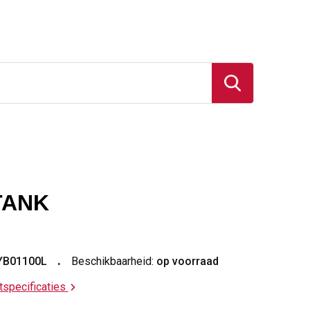
TANK
YB01100L
Beschikbaarheid:
op voorraad
ctspecificaties