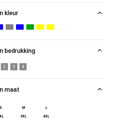
n kleur
n bedrukking
2
3
4
en maat
S
M
L
XL
3XL
4XL