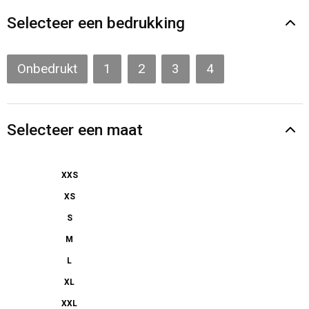
Gilets
Selecteer een bedrukking
Veiligheidsvesten en Veiligheidshesjes
Onbedrukt
1
2
3
4
Kledingaccessoires
Selecteer een maat
XXS
XS
S
M
L
XL
XXL