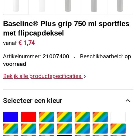
Sleutelhangers en Lanyards
Vesten
Restauranttextiel
Baseline® Plus grip 750 ml sportfles
Snoepgoed
Gilets
Reflecterende vesten
met flipcapdeksel
Spellen voor binnen en buiten
Blazers
Hoofdbescherming
€ 1,74
vanaf
Artikelnummer:
21007400
Beschikbaarheid:
op
Sport
Reflecterende polo's
voorraad
Veiligheid, Auto en Fiets
Handschoenen en Sjaals
Bekijk alle productspecificaties
Vrije tijd en Strand
Gehoorbescherming
Selecteer een kleur
Waterflesjes
Oog- en gelaatsbescherming
Themapakketten
Caps, Hoeden en Mutsen