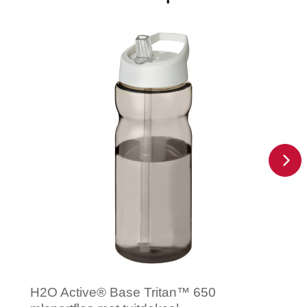
H2O Active® Base Tritan™ 650