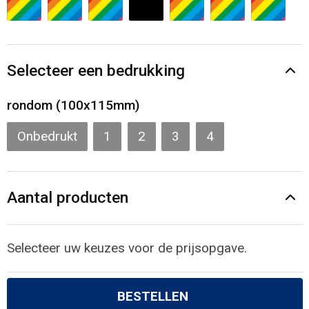
Gilets
Veiligheidsvesten en Veiligheidshesjes
Selecteer een bedrukking
Kledingaccessoires
rondom (100x115mm)
Onbedrukt
1
2
3
4
Aantal producten
Selecteer uw keuzes voor de prijsopgave.
BESTELLEN