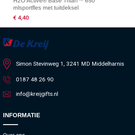
H2O Active® Base Tritan™ 650
mlsportfles met tuitdeksel
€ 4,40
Minimale afname: 50
Simon Stevinweg 1, 3241 MD Middelharnis
0187 48 26 90
info@kreijgifts.nl
INFORMATIE