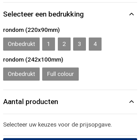
Gilets
Selecteer een bedrukking
Veiligheidsvesten en Veiligheidshesjes
rondom (220x90mm)
Kledingaccessoires
Onbedrukt
1
2
3
4
rondom (242x100mm)
Onbedrukt
Full colour
Aantal producten
Selecteer uw keuzes voor de prijsopgave.