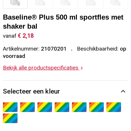
Sleutelhangers en Lanyards
Vesten
Restauranttextiel
Baseline® Plus 500 ml sportfles met
Snoepgoed
Gilets
Reflecterende vesten
shaker bal
€ 2,18
vanaf
Spellen voor binnen en buiten
Blazers
Hoofdbescherming
Artikelnummer:
21070201
Beschikbaarheid:
op
Sport
Reflecterende polo's
voorraad
Bekijk alle productspecificaties
Veiligheid, Auto en Fiets
Handschoenen en Sjaals
Vrije tijd en Strand
Gehoorbescherming
Selecteer een kleur
Waterflesjes
Oog- en gelaatsbescherming
Themapakketten
Caps, Hoeden en Mutsen