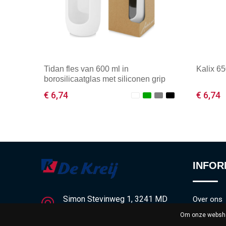
Tidan fles van 600 ml in
Kalix 65
borosilicaatglas met siliconen grip
€ 6,74
€ 6,74
Minimale afname: 1
Mini
INFOR
Simon Stevinweg 1, 3241 MD
Over ons
Middelharnis
Om onze webshop
Veelgeste