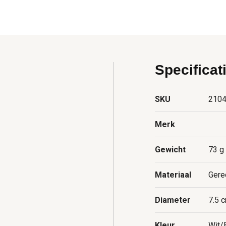
Specificat
SKU
210
Merk
Gewicht
73 g
Materiaal
Gere
Diameter
7.5 
Kleur
Wit/