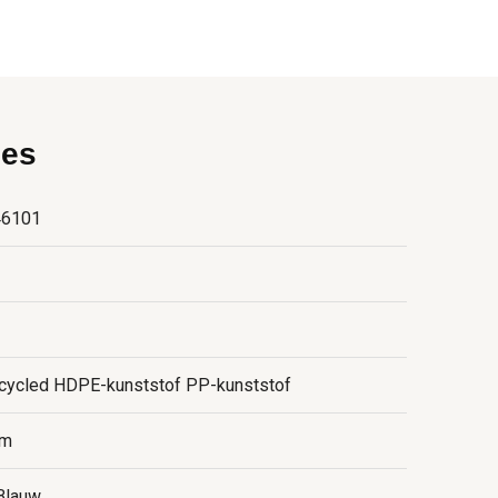
ies
46101
cycled HDPE-kunststof PP-kunststof
cm
Blauw