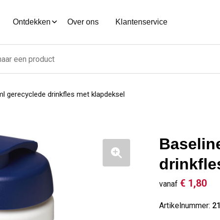
Ontdekken
Over ons
Klantenservice
l gerecyclede drinkfles met klapdeksel
Baselin
drinkfl
€ 1,80
vanaf
Artikelnummer:
2