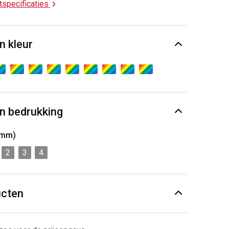
ctspecificaties
n kleur
n bedrukking
5mm)
2
3
4
ucten