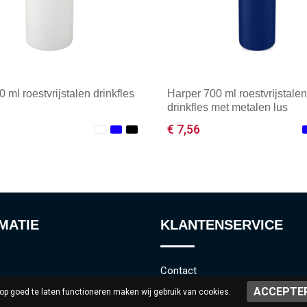
0 ml roestvrijstalen drinkfles
Harper 700 ml roestvrijstalen
drinkfles met metalen lus
€ 7,56
male afname: 1
Minimale afname: 1
MATIE
KLANTENSERVICE
Contact
 goed te laten functioneren maken wij gebruik van cookies.
lde vragen
Bestelling & Bezorging