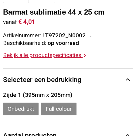
Sleutelhangers en Lanyards
Vesten
Restauranttextiel
Barmat sublimatie 44 x 25 cm
€ 4,01
vanaf
Snoepgoed
Gilets
Reflecterende vesten
Artikelnummer:
LT97202_N0002
Spellen voor binnen en buiten
Blazers
Hoofdbescherming
Beschikbaarheid:
op voorraad
Bekijk alle productspecificaties
Sport
Reflecterende polo's
Veiligheid, Auto en Fiets
Handschoenen en Sjaals
Selecteer een bedrukking
Vrije tijd en Strand
Gehoorbescherming
Zijde 1 (395mm x 205mm)
Waterflesjes
Oog- en gelaatsbescherming
Onbedrukt
Full colour
Themapakketten
Caps, Hoeden en Mutsen
Aantal producten