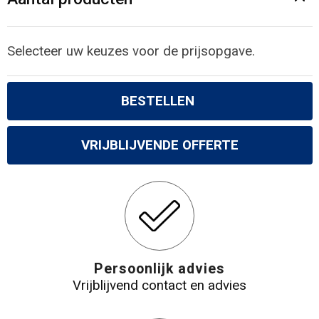
Gilets
Veiligheidsvesten en Veiligheidshesjes
Selecteer uw keuzes voor de prijsopgave.
Kledingaccessoires
BESTELLEN
VRIJBLIJVENDE OFFERTE
Persoonlijk advies
Vrijblijvend contact en advies