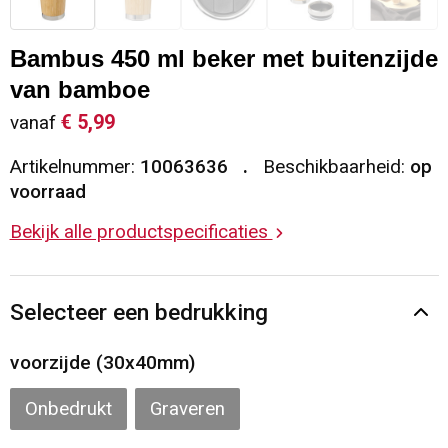
Sleutelhangers en Lanyards
Vesten
Restauranttextiel
Bambus 450 ml beker met buitenzijde
Snoepgoed
Gilets
Reflecterende vesten
van bamboe
€ 5,99
vanaf
Spellen voor binnen en buiten
Blazers
Hoofdbescherming
Artikelnummer:
10063636
Beschikbaarheid:
op
Sport
Reflecterende polo's
voorraad
Bekijk alle productspecificaties
Veiligheid, Auto en Fiets
Handschoenen en Sjaals
Vrije tijd en Strand
Gehoorbescherming
Selecteer een bedrukking
Waterflesjes
Oog- en gelaatsbescherming
voorzijde (30x40mm)
Themapakketten
Caps, Hoeden en Mutsen
Onbedrukt
Graveren