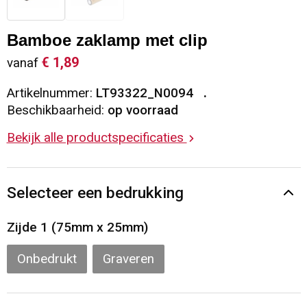
Sleutelhangers en Lanyards
Vesten
Restauranttextiel
Bamboe zaklamp met clip
Snoepgoed
Gilets
Reflecterende vesten
€ 1,89
vanaf
Artikelnummer:
LT93322_N0094
Spellen voor binnen en buiten
Blazers
Hoofdbescherming
Beschikbaarheid:
op voorraad
Sport
Reflecterende polo's
Bekijk alle productspecificaties
Veiligheid, Auto en Fiets
Handschoenen en Sjaals
Selecteer een bedrukking
Vrije tijd en Strand
Gehoorbescherming
Zijde 1 (75mm x 25mm)
Waterflesjes
Oog- en gelaatsbescherming
Onbedrukt
Graveren
Themapakketten
Caps, Hoeden en Mutsen