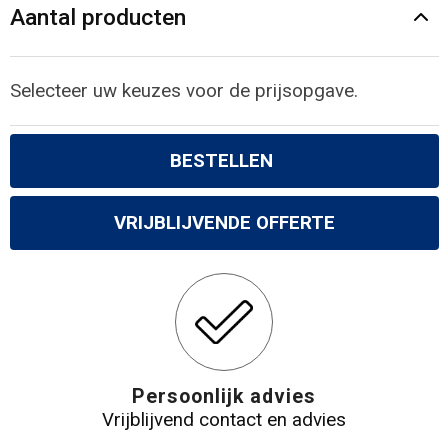
Gilets
Aantal producten
Veiligheidsvesten en Veiligheidshesjes
Selecteer uw keuzes voor de prijsopgave.
Kledingaccessoires
BESTELLEN
VRIJBLIJVENDE OFFERTE
Persoonlijk advies
Vrijblijvend contact en advies