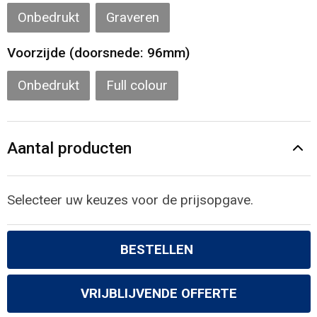
Gilets
Onbedrukt
Graveren
Veiligheidsvesten en Veiligheidshesjes
Voorzijde (doorsnede: 96mm)
Kledingaccessoires
Onbedrukt
Full colour
Aantal producten
Selecteer uw keuzes voor de prijsopgave.
BESTELLEN
VRIJBLIJVENDE OFFERTE