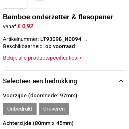
Sleutelhangers en Lanyards
Vesten
Restauranttextiel
Bamboe onderzetter & flesopener
Snoepgoed
Gilets
Reflecterende vesten
€ 0,92
vanaf
Artikelnummer:
LT93098_N0094
Spellen voor binnen en buiten
Blazers
Hoofdbescherming
Beschikbaarheid:
op voorraad
Sport
Reflecterende polo's
Bekijk alle productspecificaties
Veiligheid, Auto en Fiets
Handschoenen en Sjaals
Selecteer een bedrukking
Vrije tijd en Strand
Gehoorbescherming
Voorzijde (doorsnede: 97mm)
Waterflesjes
Oog- en gelaatsbescherming
Onbedrukt
Graveren
Themapakketten
Caps, Hoeden en Mutsen
Achterzijde (80mm x 45mm)