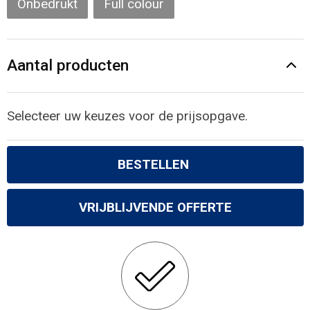
Onbedrukt
Full colour
Gilets
Veiligheidsvesten en Veiligheidshesjes
Aantal producten
Kledingaccessoires
Selecteer uw keuzes voor de prijsopgave.
BESTELLEN
VRIJBLIJVENDE OFFERTE