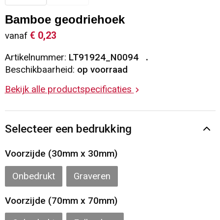
Sleutelhangers en Lanyards
Vesten
Restauranttextiel
Bamboe geodriehoek
€ 0,23
vanaf
Snoepgoed
Gilets
Reflecterende vesten
Artikelnummer:
LT91924_N0094
Spellen voor binnen en buiten
Blazers
Hoofdbescherming
Beschikbaarheid:
op voorraad
Bekijk alle productspecificaties
Sport
Reflecterende polo's
Veiligheid, Auto en Fiets
Handschoenen en Sjaals
Selecteer een bedrukking
Vrije tijd en Strand
Gehoorbescherming
Voorzijde (30mm x 30mm)
Waterflesjes
Oog- en gelaatsbescherming
Onbedrukt
Graveren
Themapakketten
Caps, Hoeden en Mutsen
Voorzijde (70mm x 70mm)