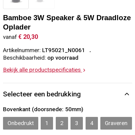
Sleutelhangers en Lanyards
Vesten
Restauranttextiel
Bamboe 3W Speaker & 5W Draadloze
Snoepgoed
Gilets
Reflecterende vesten
Oplader
€ 20,30
vanaf
Spellen voor binnen en buiten
Blazers
Hoofdbescherming
Artikelnummer:
LT95021_N0061
Sport
Reflecterende polo's
Beschikbaarheid:
op voorraad
Bekijk alle productspecificaties
Veiligheid, Auto en Fiets
Handschoenen en Sjaals
Vrije tijd en Strand
Gehoorbescherming
Selecteer een bedrukking
Waterflesjes
Oog- en gelaatsbescherming
Bovenkant (doorsnede: 50mm)
Themapakketten
Caps, Hoeden en Mutsen
Onbedrukt
1
2
3
4
Graveren