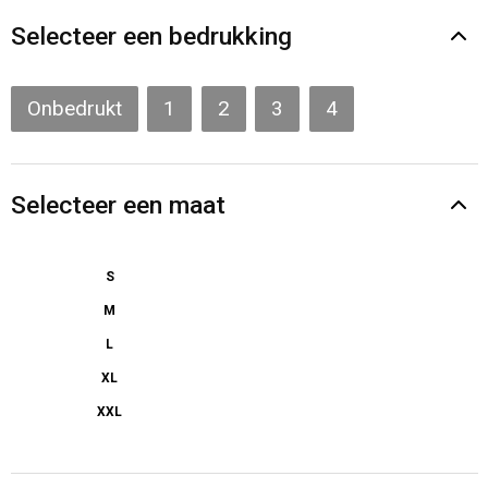
Gilets
Selecteer een bedrukking
Veiligheidsvesten en Veiligheidshesjes
Onbedrukt
1
2
3
4
Kledingaccessoires
Selecteer een maat
S
M
L
XL
XXL