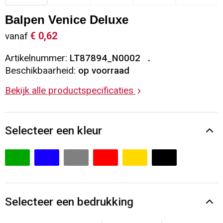
Sleutelhangers en Lanyards
Vesten
Restauranttextiel
Balpen Venice Deluxe
€ 0,62
vanaf
Snoepgoed
Gilets
Reflecterende vesten
Artikelnummer:
LT87894_N0002
Spellen voor binnen en buiten
Blazers
Hoofdbescherming
Beschikbaarheid:
op voorraad
Bekijk alle productspecificaties
Sport
Reflecterende polo's
Veiligheid, Auto en Fiets
Handschoenen en Sjaals
Selecteer een kleur
Vrije tijd en Strand
Gehoorbescherming
Waterflesjes
Oog- en gelaatsbescherming
Themapakketten
Caps, Hoeden en Mutsen
Selecteer een bedrukking