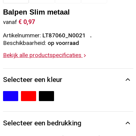
Sleutelhangers en Lanyards
Vesten
Restauranttextiel
Balpen Slim metaal
€ 0,97
vanaf
Snoepgoed
Gilets
Reflecterende vesten
Artikelnummer:
LT87060_N0021
Spellen voor binnen en buiten
Blazers
Hoofdbescherming
Beschikbaarheid:
op voorraad
Bekijk alle productspecificaties
Sport
Reflecterende polo's
Veiligheid, Auto en Fiets
Handschoenen en Sjaals
Selecteer een kleur
Vrije tijd en Strand
Gehoorbescherming
Waterflesjes
Oog- en gelaatsbescherming
Themapakketten
Caps, Hoeden en Mutsen
Selecteer een bedrukking