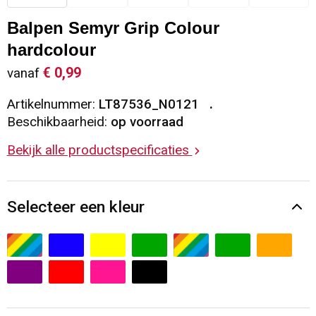
Sleutelhangers en Lanyards
Vesten
Restauranttextiel
Balpen Semyr Grip Colour
hardcolour
Snoepgoed
Gilets
Reflecterende vesten
€ 0,99
vanaf
Spellen voor binnen en buiten
Blazers
Hoofdbescherming
Artikelnummer:
LT87536_N0121
Beschikbaarheid:
op voorraad
Sport
Reflecterende polo's
Bekijk alle productspecificaties
Veiligheid, Auto en Fiets
Handschoenen en Sjaals
Selecteer een kleur
Vrije tijd en Strand
Gehoorbescherming
Waterflesjes
Oog- en gelaatsbescherming
Themapakketten
Caps, Hoeden en Mutsen