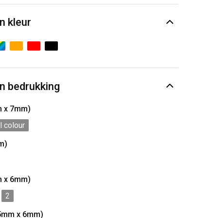
n kleur
n bedrukking
m x 7mm)
l colour
m)
m x 6mm)
2
45mm x 6mm)