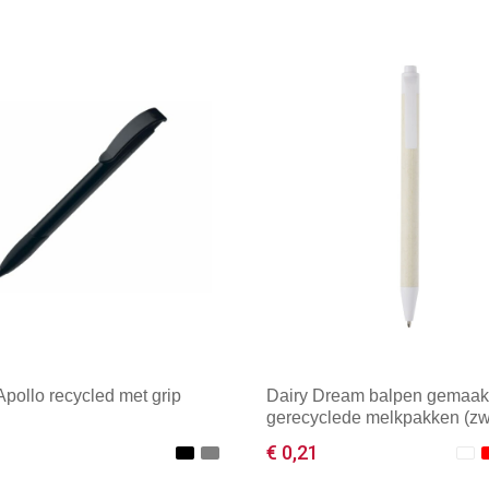
pollo recycled met grip
Dairy Dream balpen gemaak
gerecyclede melkpakken (zw
inkt)
€ 0,21