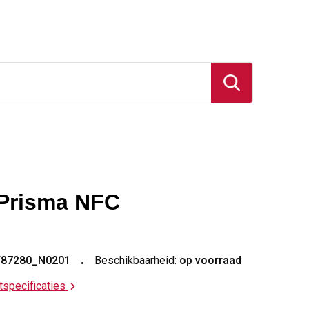
Prisma NFC
T87280_N0201
Beschikbaarheid:
op voorraad
ctspecificaties