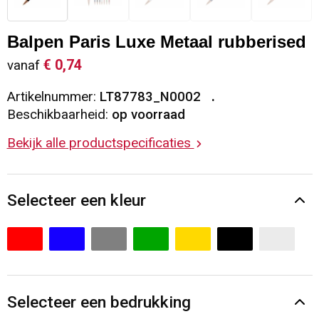
Sleutelhangers en Lanyards
Vesten
Restauranttextiel
Balpen Paris Luxe Metaal rubberised
Snoepgoed
Gilets
Reflecterende vesten
€ 0,74
vanaf
Artikelnummer:
LT87783_N0002
Spellen voor binnen en buiten
Blazers
Hoofdbescherming
Beschikbaarheid:
op voorraad
Sport
Reflecterende polo's
Bekijk alle productspecificaties
Veiligheid, Auto en Fiets
Handschoenen en Sjaals
Selecteer een kleur
Vrije tijd en Strand
Gehoorbescherming
Waterflesjes
Oog- en gelaatsbescherming
Themapakketten
Caps, Hoeden en Mutsen
Selecteer een bedrukking