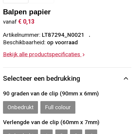
Sleutelhangers en Lanyards
Vesten
Restauranttextiel
Balpen papier
€ 0,13
vanaf
Snoepgoed
Gilets
Reflecterende vesten
Artikelnummer:
LT87294_N0021
Spellen voor binnen en buiten
Blazers
Hoofdbescherming
Beschikbaarheid:
op voorraad
Bekijk alle productspecificaties
Sport
Reflecterende polo's
Veiligheid, Auto en Fiets
Handschoenen en Sjaals
Selecteer een bedrukking
Vrije tijd en Strand
Gehoorbescherming
90 graden van de clip (90mm x 6mm)
Waterflesjes
Oog- en gelaatsbescherming
Onbedrukt
Full colour
Themapakketten
Caps, Hoeden en Mutsen
Verlengde van de clip (60mm x 7mm)