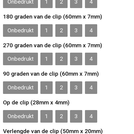
Onbedrukt
1
2
3
4
Gilets
180 graden van de clip (60mm x 7mm)
Veiligheidsvesten en Veiligheidshesjes
Onbedrukt
1
2
3
4
Kledingaccessoires
270 graden van de clip (60mm x 7mm)
Onbedrukt
1
2
3
4
90 graden van de clip (60mm x 7mm)
Onbedrukt
1
2
3
4
Op de clip (28mm x 4mm)
Onbedrukt
1
2
3
4
Verlengde van de clip (50mm x 20mm)