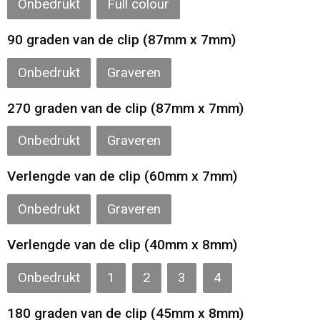
Onbedrukt
Full colour
Gilets
90 graden van de clip (87mm x 7mm)
Veiligheidsvesten en Veiligheidshesjes
Onbedrukt
Graveren
Kledingaccessoires
270 graden van de clip (87mm x 7mm)
Onbedrukt
Graveren
Verlengde van de clip (60mm x 7mm)
Onbedrukt
Graveren
Verlengde van de clip (40mm x 8mm)
Onbedrukt
1
2
3
4
180 graden van de clip (45mm x 8mm)