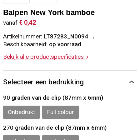
Sleutelhangers en Lanyards
Vesten
Restauranttextiel
Balpen New York bamboe
€ 0,42
vanaf
Snoepgoed
Gilets
Reflecterende vesten
Artikelnummer:
LT87283_N0094
Spellen voor binnen en buiten
Blazers
Hoofdbescherming
Beschikbaarheid:
op voorraad
Bekijk alle productspecificaties
Sport
Reflecterende polo's
Veiligheid, Auto en Fiets
Handschoenen en Sjaals
Selecteer een bedrukking
Vrije tijd en Strand
Gehoorbescherming
90 graden van de clip (87mm x 6mm)
Waterflesjes
Oog- en gelaatsbescherming
Onbedrukt
Full colour
Themapakketten
Caps, Hoeden en Mutsen
270 graden van de clip (87mm x 6mm)