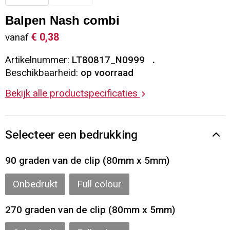
Sleutelhangers en Lanyards
Vesten
Restauranttextiel
Balpen Nash combi
€ 0,38
vanaf
Snoepgoed
Gilets
Reflecterende vesten
Artikelnummer:
LT80817_N0999
Spellen voor binnen en buiten
Blazers
Hoofdbescherming
Beschikbaarheid:
op voorraad
Bekijk alle productspecificaties
Sport
Reflecterende polo's
Veiligheid, Auto en Fiets
Handschoenen en Sjaals
Selecteer een bedrukking
Vrije tijd en Strand
Gehoorbescherming
90 graden van de clip (80mm x 5mm)
Waterflesjes
Oog- en gelaatsbescherming
Onbedrukt
Full colour
Themapakketten
Caps, Hoeden en Mutsen
270 graden van de clip (80mm x 5mm)