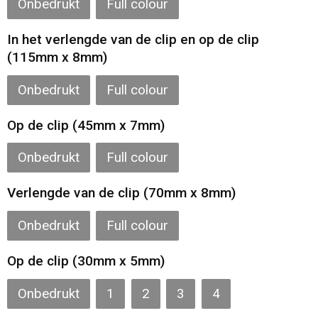
Onbedrukt
Full colour
Gilets
In het verlengde van de clip en op de clip
Veiligheidsvesten en Veiligheidshesjes
(115mm x 8mm)
Kledingaccessoires
Onbedrukt
Full colour
Op de clip (45mm x 7mm)
Onbedrukt
Full colour
Verlengde van de clip (70mm x 8mm)
Onbedrukt
Full colour
Op de clip (30mm x 5mm)
Onbedrukt
1
2
3
4