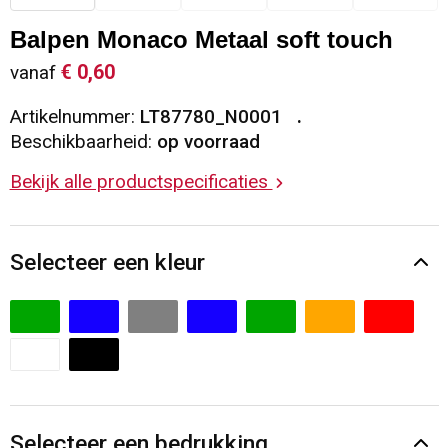
Sleutelhangers en Lanyards
Vesten
Restauranttextiel
Balpen Monaco Metaal soft touch
€ 0,60
vanaf
Snoepgoed
Gilets
Reflecterende vesten
Artikelnummer:
LT87780_N0001
Spellen voor binnen en buiten
Blazers
Hoofdbescherming
Beschikbaarheid:
op voorraad
Bekijk alle productspecificaties
Sport
Reflecterende polo's
Veiligheid, Auto en Fiets
Handschoenen en Sjaals
Selecteer een kleur
Vrije tijd en Strand
Gehoorbescherming
Waterflesjes
Oog- en gelaatsbescherming
Themapakketten
Caps, Hoeden en Mutsen
Selecteer een bedrukking