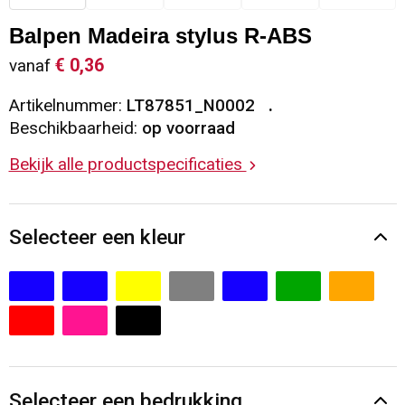
Sleutelhangers en Lanyards
Vesten
Restauranttextiel
Balpen Madeira stylus R-ABS
€ 0,36
vanaf
Snoepgoed
Gilets
Reflecterende vesten
Artikelnummer:
LT87851_N0002
Spellen voor binnen en buiten
Blazers
Hoofdbescherming
Beschikbaarheid:
op voorraad
Bekijk alle productspecificaties
Sport
Reflecterende polo's
Veiligheid, Auto en Fiets
Handschoenen en Sjaals
Selecteer een kleur
Vrije tijd en Strand
Gehoorbescherming
Waterflesjes
Oog- en gelaatsbescherming
Themapakketten
Caps, Hoeden en Mutsen
Selecteer een bedrukking