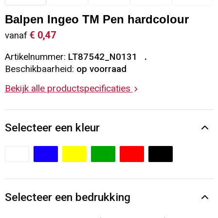
Sleutelhangers en Lanyards
Vesten
Restauranttextiel
Balpen Ingeo TM Pen hardcolour
€ 0,47
vanaf
Snoepgoed
Gilets
Reflecterende vesten
Artikelnummer:
LT87542_N0131
Spellen voor binnen en buiten
Blazers
Hoofdbescherming
Beschikbaarheid:
op voorraad
Bekijk alle productspecificaties
Sport
Reflecterende polo's
Veiligheid, Auto en Fiets
Handschoenen en Sjaals
Selecteer een kleur
Vrije tijd en Strand
Gehoorbescherming
Waterflesjes
Oog- en gelaatsbescherming
Themapakketten
Caps, Hoeden en Mutsen
Selecteer een bedrukking