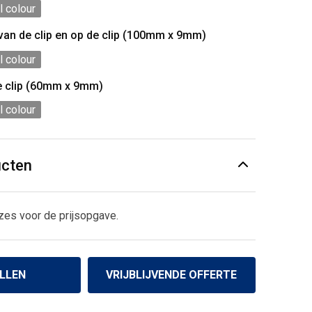
l colour
 van de clip en op de clip (100mm x 9mm)
l colour
e clip (60mm x 9mm)
l colour
ucten
zes voor de prijsopgave.
LLEN
VRIJBLIJVENDE OFFERTE