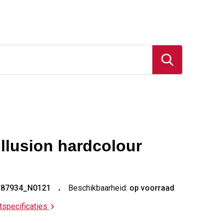
Illusion hardcolour
T87934_N0121
Beschikbaarheid:
op voorraad
ctspecificaties