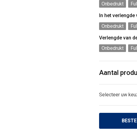
Onbedrukt
Ful
In het verlengde
Onbedrukt
Ful
Verlengde van d
Onbedrukt
Ful
Aantal prod
Selecteer uw keu
BESTE