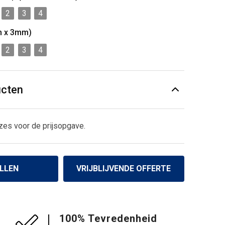
2
3
4
m x 3mm)
2
3
4
ucten
zes voor de prijsopgave.
LLEN
VRIJBLIJVENDE OFFERTE
100% Tevredenheid