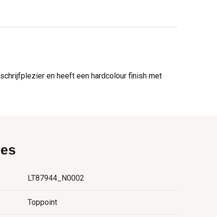
hrijfplezier en heeft een hardcolour finish met
ies
LT87944_N0002
Toppoint