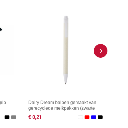
rip
Dairy Dream balpen gemaakt van
gerecyclede melkpakken (zwarte
inkt)
€ 0,21