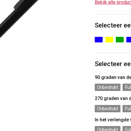
Bekijk alle produ
Selecteer ee
Selecteer ee
90 graden van d
Onbedrukt
Ful
270 graden van 
Onbedrukt
Ful
In het verlengde
Onbedrukt
Ful