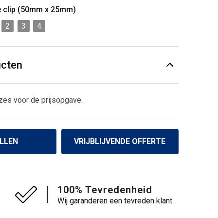
e clip (50mm x 25mm)
2
3
4
ucten
zes voor de prijsopgave.
LLEN
VRIJBLIJVENDE OFFERTE
100% Tevredenheid
Wij garanderen een tevreden klant