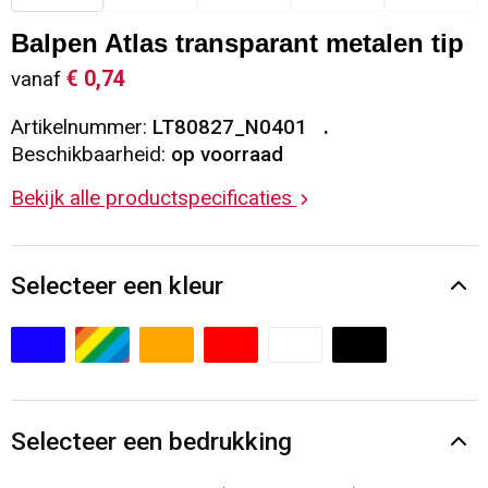
Sleutelhangers en Lanyards
Vesten
Restauranttextiel
Balpen Atlas transparant metalen tip
€ 0,74
vanaf
Snoepgoed
Gilets
Reflecterende vesten
Artikelnummer:
LT80827_N0401
Spellen voor binnen en buiten
Blazers
Hoofdbescherming
Beschikbaarheid:
op voorraad
Bekijk alle productspecificaties
Sport
Reflecterende polo's
Veiligheid, Auto en Fiets
Handschoenen en Sjaals
Selecteer een kleur
Vrije tijd en Strand
Gehoorbescherming
Waterflesjes
Oog- en gelaatsbescherming
Themapakketten
Caps, Hoeden en Mutsen
Selecteer een bedrukking