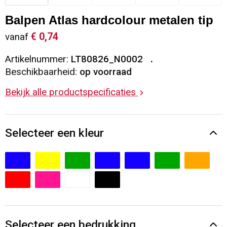
Sleutelhangers en Lanyards
Vesten
Restauranttextiel
Balpen Atlas hardcolour metalen tip
€ 0,74
vanaf
Snoepgoed
Gilets
Reflecterende vesten
Artikelnummer:
LT80826_N0002
Spellen voor binnen en buiten
Blazers
Hoofdbescherming
Beschikbaarheid:
op voorraad
Bekijk alle productspecificaties
Sport
Reflecterende polo's
Veiligheid, Auto en Fiets
Handschoenen en Sjaals
Selecteer een kleur
Vrije tijd en Strand
Gehoorbescherming
Waterflesjes
Oog- en gelaatsbescherming
Themapakketten
Caps, Hoeden en Mutsen
Selecteer een bedrukking