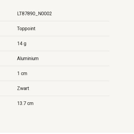
LT87890_N0002
Toppoint
14 g
Aluminium
1 cm
Zwart
13.7 cm