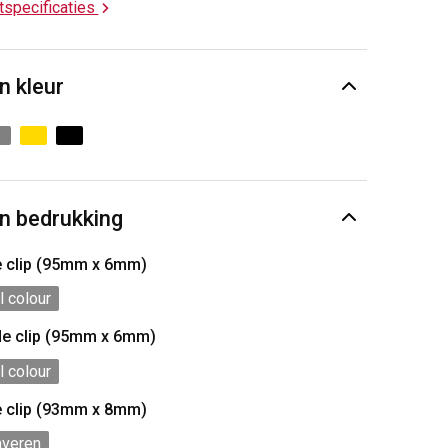
ctspecificaties
n kleur
n bedrukking
e clip (95mm x 6mm)
l colour
de clip (95mm x 6mm)
l colour
e clip (93mm x 8mm)
averen