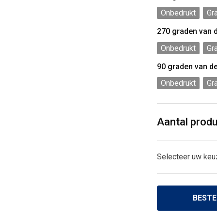
Onbedrukt
Gr
270 graden van 
Onbedrukt
Gr
90 graden van d
Onbedrukt
Gr
Aantal prod
Selecteer uw keu
BESTE