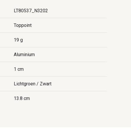
LT80537_N3202
Toppoint
19 g
Aluminium
1 cm
Lichtgroen / Zwart
13.8 cm