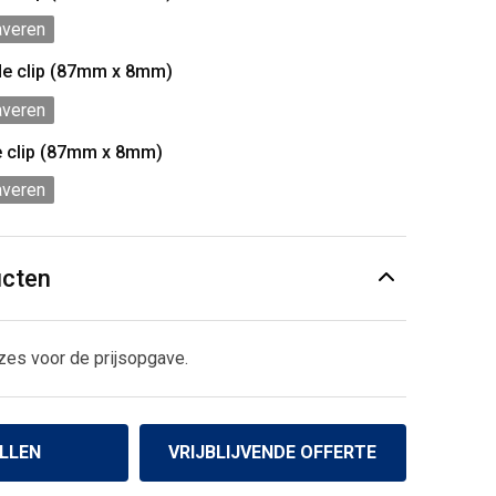
averen
de clip (87mm x 8mm)
averen
e clip (87mm x 8mm)
averen
ucten
zes voor de prijsopgave.
LLEN
VRIJBLIJVENDE OFFERTE