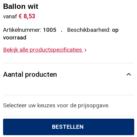
Ballon wit
Sleutelhangers en Lanyards
Vesten
Restauranttextiel
€ 8,53
vanaf
Snoepgoed
Gilets
Reflecterende vesten
Artikelnummer:
1005
Beschikbaarheid:
op
voorraad
Spellen voor binnen en buiten
Blazers
Hoofdbescherming
Bekijk alle productspecificaties
Sport
Reflecterende polo's
Aantal producten
Veiligheid, Auto en Fiets
Handschoenen en Sjaals
Vrije tijd en Strand
Gehoorbescherming
Selecteer uw keuzes voor de prijsopgave.
Waterflesjes
Oog- en gelaatsbescherming
Themapakketten
Caps, Hoeden en Mutsen
BESTELLEN