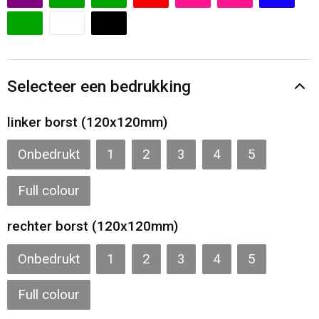
Gilets
Veiligheidsvesten en Veiligheidshesjes
Kledingaccessoires
Selecteer een bedrukking
linker borst (120x120mm)
Onbedrukt
1
2
3
4
5
Full colour
rechter borst (120x120mm)
Onbedrukt
1
2
3
4
5
Full colour