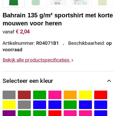
Sleutelhangers en Lanyards
Vesten
Restauranttextiel
Bahrain 135 g/m² sportshirt met korte
Snoepgoed
Gilets
Reflecterende vesten
mouwen voor heren
€ 2,04
vanaf
Spellen voor binnen en buiten
Blazers
Hoofdbescherming
Artikelnummer:
R04071B1
Beschikbaarheid:
op
Sport
Reflecterende polo's
voorraad
Bekijk alle productspecificaties
Veiligheid, Auto en Fiets
Handschoenen en Sjaals
Vrije tijd en Strand
Gehoorbescherming
Selecteer een kleur
Waterflesjes
Oog- en gelaatsbescherming
Themapakketten
Caps, Hoeden en Mutsen