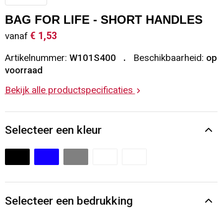
Sleutelhangers en Lanyards
Vesten
Restauranttextiel
BAG FOR LIFE - SHORT HANDLES
€ 1,53
vanaf
Snoepgoed
Gilets
Reflecterende vesten
Artikelnummer:
W101S400
Beschikbaarheid:
op
Spellen voor binnen en buiten
Blazers
Hoofdbescherming
voorraad
Bekijk alle productspecificaties
Sport
Reflecterende polo's
Veiligheid, Auto en Fiets
Handschoenen en Sjaals
Selecteer een kleur
Vrije tijd en Strand
Gehoorbescherming
Waterflesjes
Oog- en gelaatsbescherming
Themapakketten
Caps, Hoeden en Mutsen
Selecteer een bedrukking