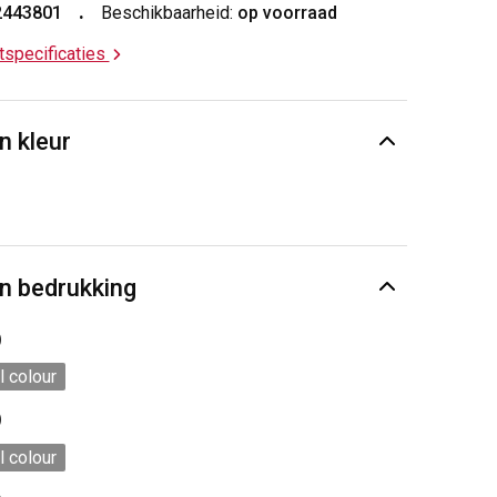
2443801
Beschikbaarheid:
op voorraad
ctspecificaties
n kleur
n bedrukking
)
l colour
)
l colour