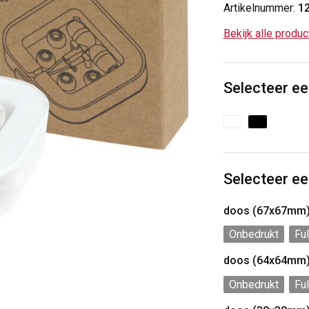
Artikelnummer:
1
Bekijk alle produ
Selecteer ee
Selecteer ee
doos (67x67mm
Onbedrukt
Ful
doos (64x64mm
Onbedrukt
Ful