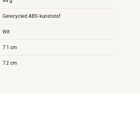
44 g
Gerecycled ABS-kunststof
Wit
7.1 cm
7.2 cm