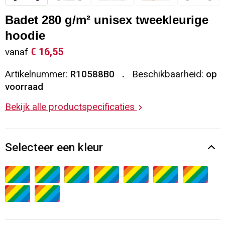
Sleutelhangers en Lanyards
Vesten
Restauranttextiel
Badet 280 g/m² unisex tweekleurige
hoodie
Snoepgoed
Gilets
Reflecterende vesten
€ 16,55
vanaf
Spellen voor binnen en buiten
Blazers
Hoofdbescherming
Artikelnummer:
R10588B0
Beschikbaarheid:
op
voorraad
Sport
Reflecterende polo's
Bekijk alle productspecificaties
Veiligheid, Auto en Fiets
Handschoenen en Sjaals
Selecteer een kleur
Vrije tijd en Strand
Gehoorbescherming
Waterflesjes
Oog- en gelaatsbescherming
Themapakketten
Caps, Hoeden en Mutsen