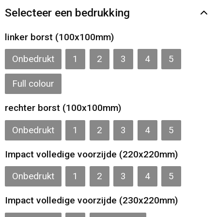
Gilets
Selecteer een bedrukking
Veiligheidsvesten en Veiligheidshesjes
linker borst (100x100mm)
Kledingaccessoires
Onbedrukt
1
2
3
4
5
Full colour
rechter borst (100x100mm)
Onbedrukt
1
2
3
4
5
Impact volledige voorzijde (220x220mm)
Onbedrukt
1
2
3
4
5
Impact volledige voorzijde (230x220mm)