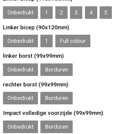
Onbedrukt
1
2
3
4
5
Linker bicep (90x120mm)
Onbedrukt
1
Full colour
linker borst (99x99mm)
Onbedrukt
Borduren
rechter borst (99x99mm)
Onbedrukt
Borduren
Impact volledige voorzijde (99x99mm)
Onbedrukt
Borduren