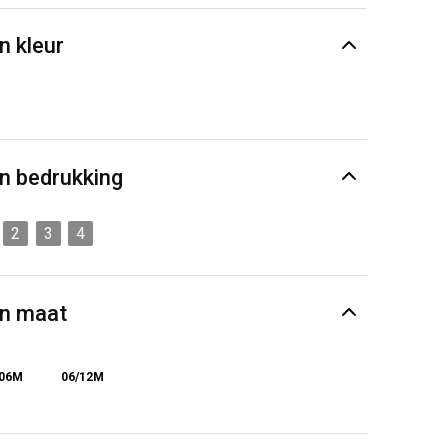
n kleur
n bedrukking
2
3
4
en maat
/06M
06/12M