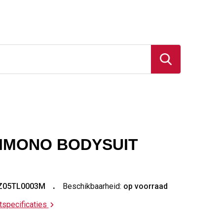
IMONO BODYSUIT
Z05TL0003M
Beschikbaarheid:
op voorraad
ctspecificaties