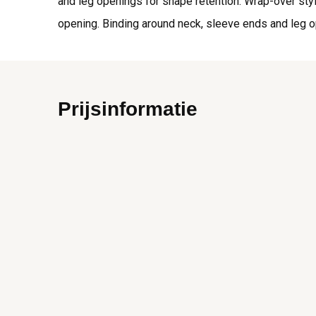
and leg openings for shape retention. Wrap-over styl
opening. Binding around neck, sleeve ends and leg o
Prijsinformatie