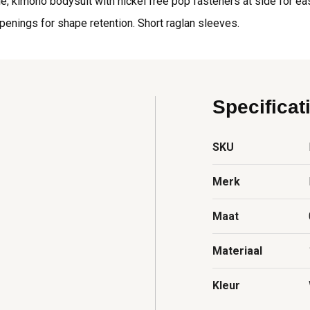
e, kimono bodysuit with nickel free pop fasteners at side for ea
penings for shape retention. Short raglan sleeves.
Specificat
SKU
Merk
Maat
Materiaal
Kleur