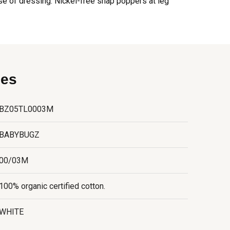
se of dressing. Nickel-free snap poppers at leg
ies
BZ05TL0003M
BABYBUGZ
00/03M
100% organic certified cotton.
WHITE