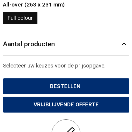
Gilets
All-over (263 x 231 mm)
Veiligheidsvesten en Veiligheidshesjes
Full colour
Kledingaccessoires
Aantal producten
Selecteer uw keuzes voor de prijsopgave.
BESTELLEN
VRIJBLIJVENDE OFFERTE