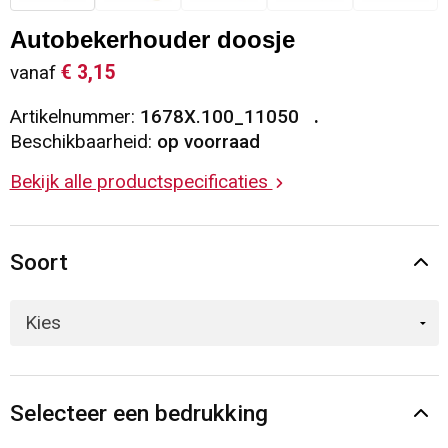
Sleutelhangers en Lanyards
Vesten
Restauranttextiel
Autobekerhouder doosje
€ 3,15
vanaf
Snoepgoed
Gilets
Reflecterende vesten
Artikelnummer:
1678X.100_11050
Spellen voor binnen en buiten
Blazers
Hoofdbescherming
Beschikbaarheid:
op voorraad
Bekijk alle productspecificaties
Sport
Reflecterende polo's
Veiligheid, Auto en Fiets
Handschoenen en Sjaals
Soort
Vrije tijd en Strand
Gehoorbescherming
Waterflesjes
Oog- en gelaatsbescherming
Themapakketten
Caps, Hoeden en Mutsen
Selecteer een bedrukking