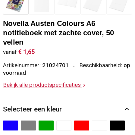
Sleutelhangers en Lanyards
Vesten
Restauranttextiel
Novella Austen Colours A6
Snoepgoed
Gilets
Reflecterende vesten
notitieboek met zachte cover, 50
Spellen voor binnen en buiten
Blazers
Hoofdbescherming
vellen
€ 1,65
vanaf
Sport
Reflecterende polo's
Artikelnummer:
21024701
Beschikbaarheid:
op
voorraad
Veiligheid, Auto en Fiets
Handschoenen en Sjaals
Bekijk alle productspecificaties
Vrije tijd en Strand
Gehoorbescherming
Waterflesjes
Oog- en gelaatsbescherming
Selecteer een kleur
Themapakketten
Caps, Hoeden en Mutsen