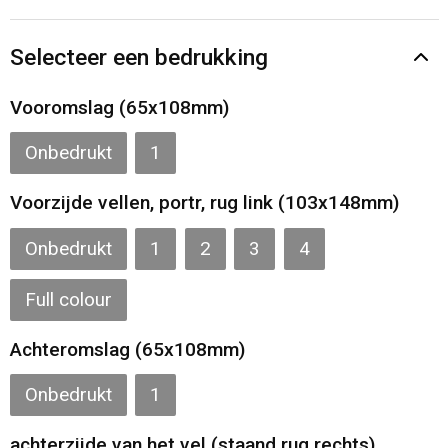
Gilets
Selecteer een bedrukking
Veiligheidsvesten en Veiligheidshesjes
Vooromslag (65x108mm)
Kledingaccessoires
Onbedrukt
1
Voorzijde vellen, portr, rug link (103x148mm)
Onbedrukt
1
2
3
4
Full colour
Achteromslag (65x108mm)
Onbedrukt
1
achterzijde van het vel (staand rug rechts)