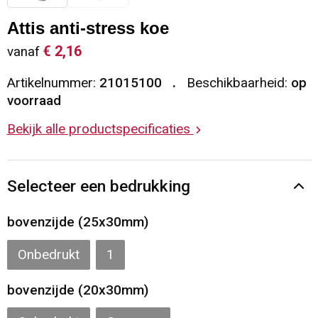
Sleutelhangers en Lanyards
Vesten
Restauranttextiel
Attis anti-stress koe
€ 2,16
vanaf
Snoepgoed
Gilets
Reflecterende vesten
Artikelnummer:
21015100
Beschikbaarheid:
op
Spellen voor binnen en buiten
Blazers
Hoofdbescherming
voorraad
Bekijk alle productspecificaties
Sport
Reflecterende polo's
Veiligheid, Auto en Fiets
Handschoenen en Sjaals
Selecteer een bedrukking
Vrije tijd en Strand
Gehoorbescherming
bovenzijde (25x30mm)
Waterflesjes
Oog- en gelaatsbescherming
Onbedrukt
1
Themapakketten
Caps, Hoeden en Mutsen
bovenzijde (20x30mm)