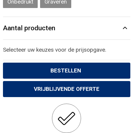
Onbedrukt
Graveren
Gilets
Veiligheidsvesten en Veiligheidshesjes
Aantal producten
Kledingaccessoires
Selecteer uw keuzes voor de prijsopgave.
BESTELLEN
VRIJBLIJVENDE OFFERTE