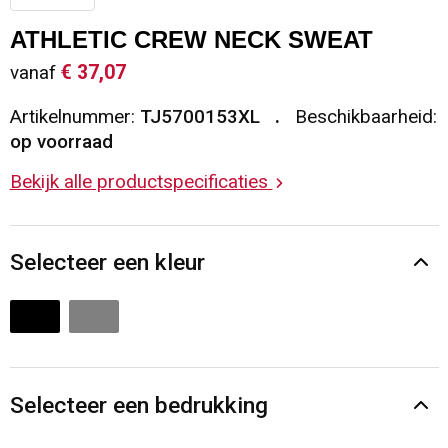
Sleutelhangers en Lanyards
Vesten
Restauranttextiel
ATHLETIC CREW NECK SWEAT
€ 37,07
vanaf
Snoepgoed
Gilets
Reflecterende vesten
Artikelnummer:
TJ5700153XL
Beschikbaarheid:
Spellen voor binnen en buiten
Blazers
Hoofdbescherming
op voorraad
Bekijk alle productspecificaties
Sport
Reflecterende polo's
Veiligheid, Auto en Fiets
Handschoenen en Sjaals
Selecteer een kleur
Vrije tijd en Strand
Gehoorbescherming
Waterflesjes
Oog- en gelaatsbescherming
Themapakketten
Caps, Hoeden en Mutsen
Selecteer een bedrukking