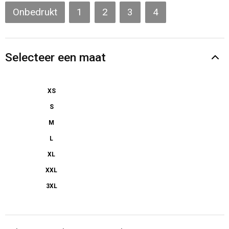
Gilets
Onbedrukt
1
2
3
4
Veiligheidsvesten en Veiligheidshesjes
Selecteer een maat
Kledingaccessoires
XS
S
M
L
XL
XXL
3XL