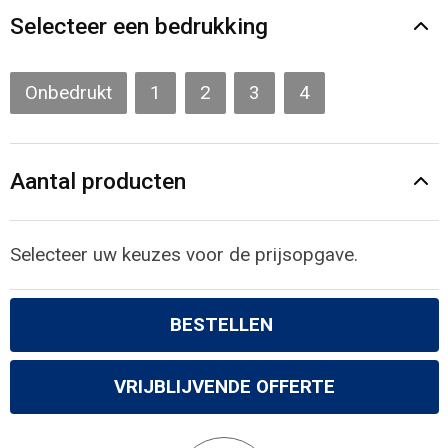
Gilets
Selecteer een bedrukking
Veiligheidsvesten en Veiligheidshesjes
Onbedrukt
1
2
3
4
Kledingaccessoires
Aantal producten
Selecteer uw keuzes voor de prijsopgave.
BESTELLEN
VRIJBLIJVENDE OFFERTE