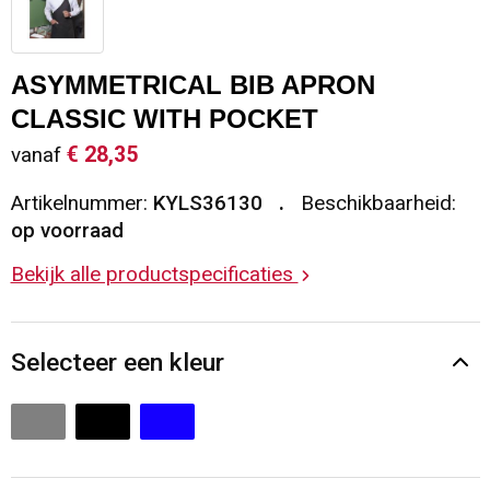
Sleutelhangers en Lanyards
Vesten
Restauranttextiel
ASYMMETRICAL BIB APRON
Snoepgoed
Gilets
Reflecterende vesten
CLASSIC WITH POCKET
Spellen voor binnen en buiten
Blazers
Hoofdbescherming
€ 28,35
vanaf
Artikelnummer:
KYLS36130
Beschikbaarheid:
Sport
Reflecterende polo's
op voorraad
Veiligheid, Auto en Fiets
Handschoenen en Sjaals
Bekijk alle productspecificaties
Vrije tijd en Strand
Gehoorbescherming
Selecteer een kleur
Waterflesjes
Oog- en gelaatsbescherming
Themapakketten
Caps, Hoeden en Mutsen