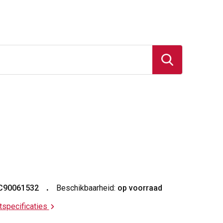
C90061532
Beschikbaarheid:
op voorraad
ctspecificaties