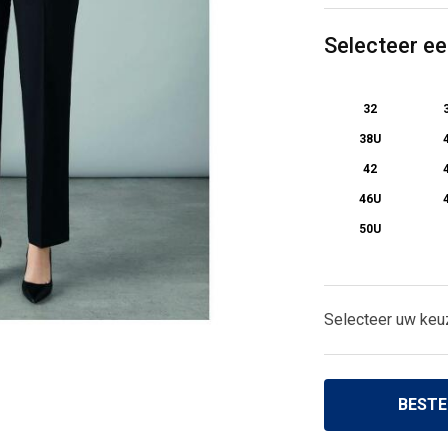
Selecteer e
32
38U
42
46U
50U
Selecteer uw keu
BESTE