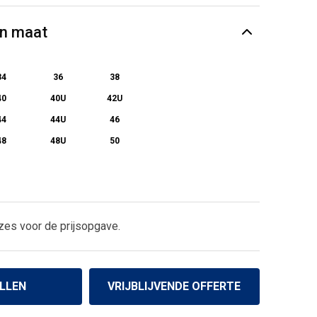
en maat
34
36
38
40
40U
42U
44
44U
46
48
48U
50
zes voor de prijsopgave.
LLEN
VRIJBLIJVENDE OFFERTE