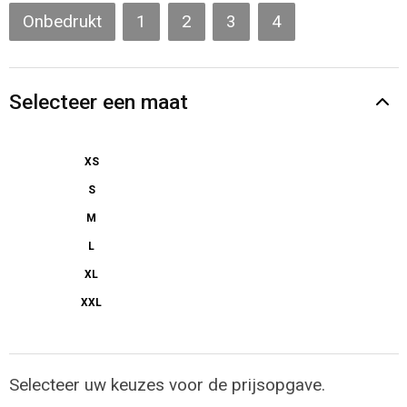
Gilets
Onbedrukt
1
2
3
4
Veiligheidsvesten en Veiligheidshesjes
Selecteer een maat
Kledingaccessoires
XS
S
M
L
XL
XXL
Selecteer uw keuzes voor de prijsopgave.