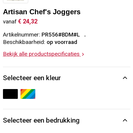
Sleutelhangers en Lanyards
Vesten
Restauranttextiel
Artisan Chef's Joggers
€ 24,32
vanaf
Snoepgoed
Gilets
Reflecterende vesten
Artikelnummer:
PR556#BDM#L
Spellen voor binnen en buiten
Blazers
Hoofdbescherming
Beschikbaarheid:
op voorraad
Bekijk alle productspecificaties
Sport
Reflecterende polo's
Veiligheid, Auto en Fiets
Handschoenen en Sjaals
Selecteer een kleur
Vrije tijd en Strand
Gehoorbescherming
Waterflesjes
Oog- en gelaatsbescherming
Themapakketten
Caps, Hoeden en Mutsen
Selecteer een bedrukking