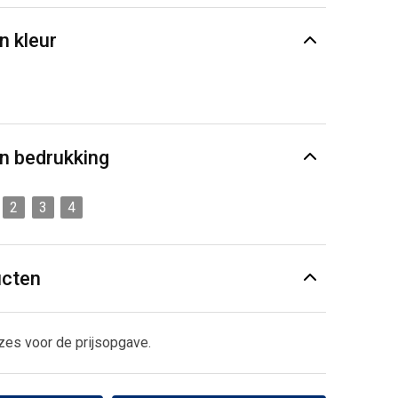
n kleur
n bedrukking
2
3
4
ucten
zes voor de prijsopgave.