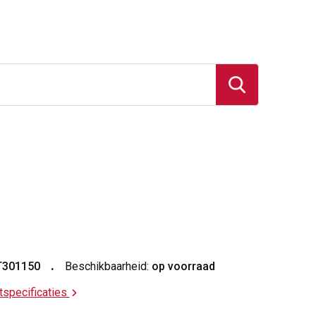
T301150
Beschikbaarheid:
op voorraad
ctspecificaties