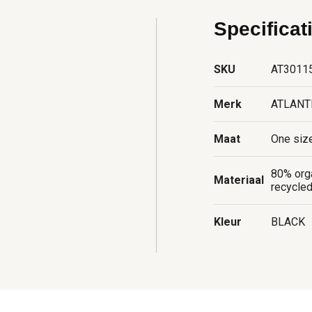
Specificat
SKU
AT3011
Merk
ATLANT
Maat
One siz
80% orga
Materiaal
recycled
Kleur
BLACK