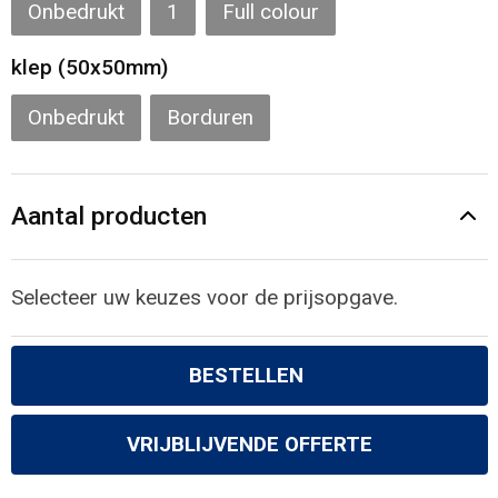
Gilets
Onbedrukt
1
Full colour
klep (50x50mm)
Veiligheidsvesten en Veiligheidshesjes
Onbedrukt
Borduren
Kledingaccessoires
Aantal producten
Selecteer uw keuzes voor de prijsopgave.
BESTELLEN
VRIJBLIJVENDE OFFERTE