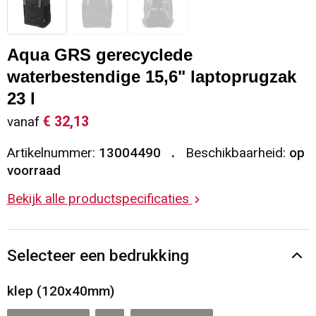
Sleutelhangers en Lanyards
Vesten
Restauranttextiel
Aqua GRS gerecyclede
Snoepgoed
Gilets
Reflecterende vesten
waterbestendige 15,6" laptoprugzak
Spellen voor binnen en buiten
Blazers
Hoofdbescherming
23 l
€ 32,13
vanaf
Sport
Reflecterende polo's
Artikelnummer:
13004490
Beschikbaarheid:
op
voorraad
Veiligheid, Auto en Fiets
Handschoenen en Sjaals
Bekijk alle productspecificaties
Vrije tijd en Strand
Gehoorbescherming
Waterflesjes
Oog- en gelaatsbescherming
Selecteer een bedrukking
Themapakketten
Caps, Hoeden en Mutsen
klep (120x40mm)