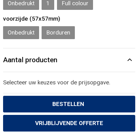
Gilets
Onbedrukt
1
Full colour
voorzijde (57x57mm)
Veiligheidsvesten en Veiligheidshesjes
Onbedrukt
Borduren
Kledingaccessoires
Aantal producten
Selecteer uw keuzes voor de prijsopgave.
BESTELLEN
VRIJBLIJVENDE OFFERTE