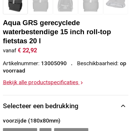
Sleutelhangers en Lanyards
Vesten
Restauranttextiel
Aqua GRS gerecyclede
Snoepgoed
Gilets
Reflecterende vesten
waterbestendige 15 inch roll-top
Spellen voor binnen en buiten
Blazers
Hoofdbescherming
fietstas 20 l
€ 22,92
vanaf
Sport
Reflecterende polo's
Artikelnummer:
13005090
Beschikbaarheid:
op
voorraad
Veiligheid, Auto en Fiets
Handschoenen en Sjaals
Bekijk alle productspecificaties
Vrije tijd en Strand
Gehoorbescherming
Waterflesjes
Oog- en gelaatsbescherming
Selecteer een bedrukking
Themapakketten
Caps, Hoeden en Mutsen
voorzijde (180x80mm)