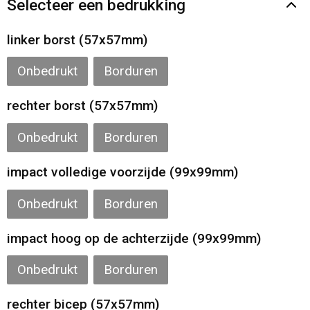
Selecteer een bedrukking
Gilets
linker borst (57x57mm)
Veiligheidsvesten en Veiligheidshesjes
Onbedrukt
Borduren
Kledingaccessoires
rechter borst (57x57mm)
Onbedrukt
Borduren
impact volledige voorzijde (99x99mm)
Onbedrukt
Borduren
impact hoog op de achterzijde (99x99mm)
Onbedrukt
Borduren
rechter bicep (57x57mm)