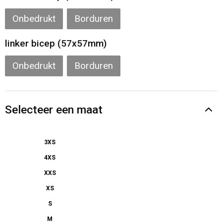
Onbedrukt
Borduren
linker bicep (57x57mm)
Onbedrukt
Borduren
Selecteer een maat
3XS
4XS
XXS
XS
S
M