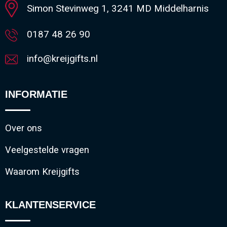
Simon Stevinweg 1, 3241 MD Middelharnis
Sleutelhangers en Lanyards
Vesten
Restauranttextiel
0187 48 26 90
Snoepgoed
Gilets
Reflecterende vesten
info@kreijgifts.nl
Spellen voor binnen en buiten
Blazers
Hoofdbescherming
INFORMATIE
Sport
Reflecterende polo's
Veiligheid, Auto en Fiets
Handschoenen en Sjaals
Over ons
Vrije tijd en Strand
Gehoorbescherming
Veelgestelde vragen
Waarom Kreijgifts
Waterflesjes
Oog- en gelaatsbescherming
Themapakketten
Caps, Hoeden en Mutsen
KLANTENSERVICE