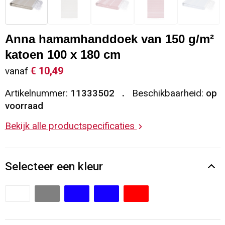
Sleutelhangers en Lanyards
Vesten
Restauranttextiel
Anna hamamhanddoek van 150 g/m²
Snoepgoed
Gilets
Reflecterende vesten
katoen 100 x 180 cm
Spellen voor binnen en buiten
Blazers
Hoofdbescherming
€ 10,49
vanaf
Artikelnummer:
11333502
Beschikbaarheid:
op
Sport
Reflecterende polo's
voorraad
Veiligheid, Auto en Fiets
Handschoenen en Sjaals
Bekijk alle productspecificaties
Vrije tijd en Strand
Gehoorbescherming
Selecteer een kleur
Waterflesjes
Oog- en gelaatsbescherming
Themapakketten
Caps, Hoeden en Mutsen